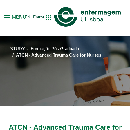
Skip
to
MENU
PT
EN
Entrar
main
content
STUDY
Formação Pós Graduada
ATCN - Advanced Trauma Care for Nurses
ATCN - Advanced Trauma Care for