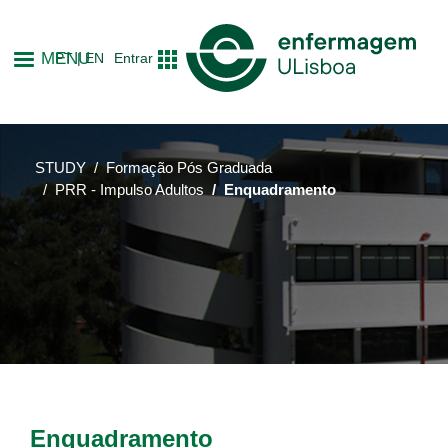
Skip
to
MENU
PT
EN
Entrar
main
content
STUDY
Formação Pós Graduada
PRR - Impulso Adultos
Enquadramento
Enquadramento