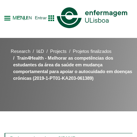
Skip
to
MENU
PT
EN
Entrar
main
content
Research
I&D
Projects
Projetos finalizados
Train4Health - Melhorar as competências dos
estudantes da área da saúde em mudança
comportamental para apoiar o autocuidado em doenças
crónicas (2019-1-PT01-KA203-061389)
Main