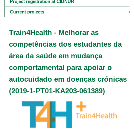
navigation
Project registration at CIDNUR
-
4º
Current projects
e
5º
níveis
Train4Health - Melhorar as
competências dos estudantes da
área da saúde em mudança
comportamental para apoiar o
autocuidado em doenças crónicas
(2019-1-PT01-KA203-061389)