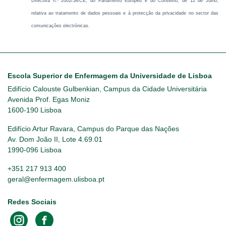
Directiva n.º 2002/58/CE, do Parlamento Europeu e do Conselho, de 12 de Julho,
relativa ao tratamento de dados pessoais e à protecção da privacidade no sector das
comunicações electrónicas.
Escola Superior de Enfermagem da Universidade de Lisboa
Edifício Calouste Gulbenkian, Campus da Cidade Universitária
Avenida Prof. Egas Moniz
1600-190 Lisboa
Edifício Artur Ravara, Campus do Parque das Nações
Av. Dom João II, Lote 4.69.01
1990-096 Lisboa
+351 217 913 400
geral@enfermagem.ulisboa.pt
Redes Sociais