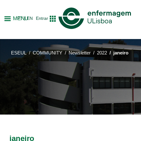
Skip
to
MENU
PT
EN
Entrar
main
content
ESEUL
COMMUNITY
Newsletter
2022
janeiro
janeiro