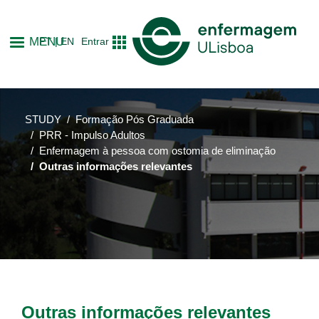
Skip
to
MENU
PT
EN
Entrar
main
content
STUDY
Formação Pós Graduada
PRR - Impulso Adultos
Enfermagem à pessoa com ostomia de eliminação
Outras informações relevantes
Outras informações relevantes