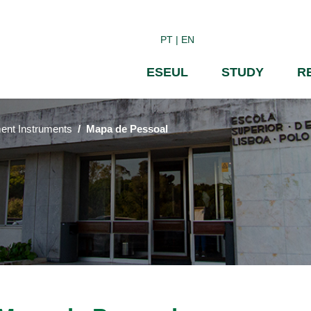
Skip
to
PT
EN
main
content
ESEUL
STUDY
R
nt Instruments
Mapa de Pessoal