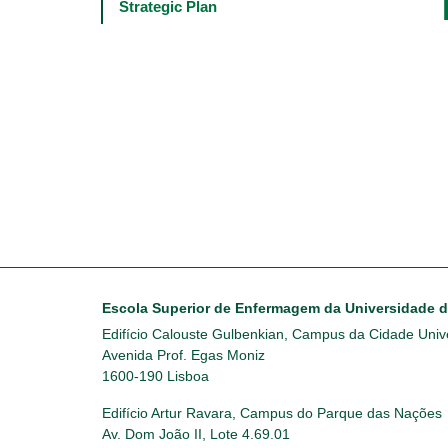
Main
Strategic Plan
navigation
-
4º
e
5º
níveis
Escola Superior de Enfermagem da Universidade 
Edifício Calouste Gulbenkian, Campus da Cidade Unive
Avenida Prof. Egas Moniz
1600-190 Lisboa
Edifício Artur Ravara, Campus do Parque das Nações
Av. Dom João II, Lote 4.69.01