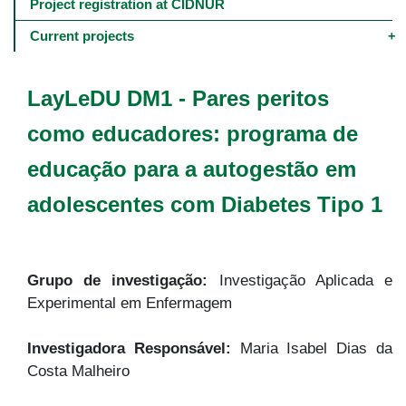
navigation
Project registration at CIDNUR
-
4º
Current projects
e
5º
níveis
LayLeDU DM1 - Pares peritos
como educadores: programa de
educação para a autogestão em
adolescentes com Diabetes Tipo 1
Grupo de investigação:
Investigação Aplicada e
Experimental em Enfermagem
Investigadora Responsável:
Maria Isabel Dias da
Costa Malheiro