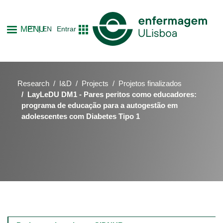
Skip
to
MENU
PT
EN
Entrar
main
content
Research
I&D
Projects
Projetos finalizados
LayLeDU DM1 - Pares peritos como educadores:
programa de educação para a autogestão em
adolescentes com Diabetes Tipo 1
Main