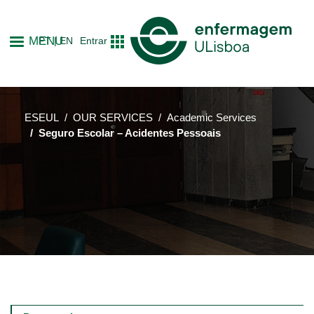
Skip
to
MENU
PT
EN
Entrar
main
content
ESEUL
OUR SERVICES
Academic Services
Seguro Escolar – Acidentes Pessoais
Main