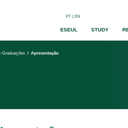
Skip
to
PT
EN
main
content
ESEUL
STUDY
R
-Graduações
Apresentação