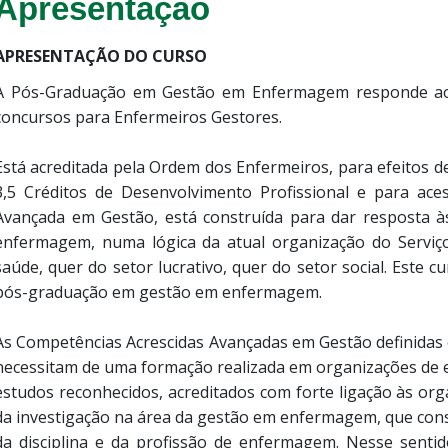
Apresentação
APRESENTAÇÃO DO CURSO
A Pós-Graduação em Gestão em Enfermagem responde aos r
concursos para Enfermeiros Gestores.
Está acreditada pela Ordem dos Enfermeiros, para efeitos de 
3,5 Créditos de Desenvolvimento Profissional e para ace
Avançada em Gestão, está construída para dar resposta 
enfermagem, numa lógica da atual organização do Serviç
saúde, quer do setor lucrativo, quer do setor social. Este 
pós-graduação em gestão em enfermagem.
As Competências Acrescidas Avançadas em Gestão definidas
necessitam de uma formação realizada em organizações de e
estudos reconhecidos, acreditados com forte ligação às or
da investigação na área da gestão em enfermagem, que con
da disciplina e da profissão de enfermagem. Nesse sent