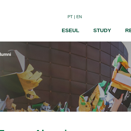
Skip
to
PT
EN
main
content
ESEUL
STUDY
R
lumni