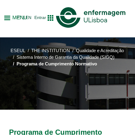
Skip
to
MENU
PT
EN
Entrar
main
content
ESEUL
THE INSTITUTION
Qualidade e Acreditação
Sistema Interno de Garantia da Qualidade (SIGQ)
Programa de Cumprimento Normativo
Programa de Cumprimento