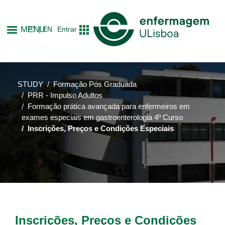
Skip
to
MENU
PT
EN
Entrar
main
content
STUDY
Formação Pós Graduada
PRR - Impulso Adultos
Formação prática avançada para enfermeiros em
exames especiais em gastroenterologia 4º Curso
Inscrições, Preços e Condições Especiais
Inscrições, Preços e Condições