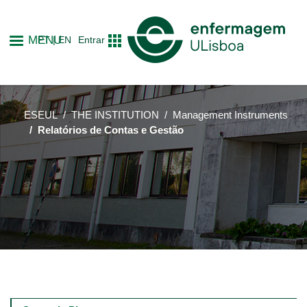
Skip
to
MENU
PT
EN
Entrar
main
content
ESEUL
THE INSTITUTION
Management Instruments
Relatórios de Contas e Gestão
Main