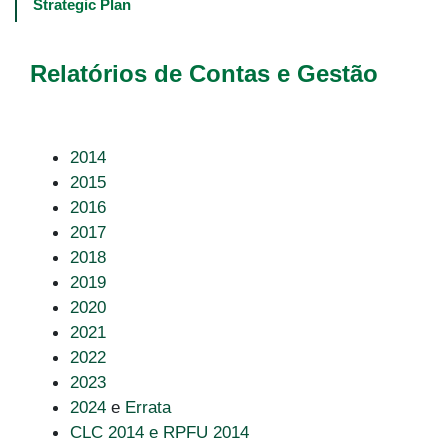
navigation
Strategic Plan
-
4º
e
Relatórios de Contas e Gestão
5º
níveis
2014
2015
2016
2017
2018
2019
2020
2021
2022
2023
2024
e
Errata
CLC 2014 e RPFU 2014