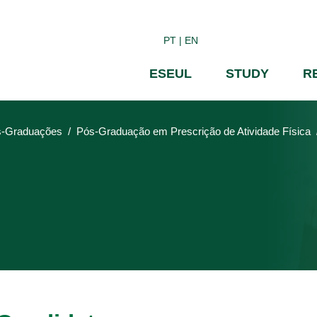
Skip
to
PT
EN
main
content
ESEUL
STUDY
R
-Graduações
Pós-Graduação em Prescrição de Atividade Física