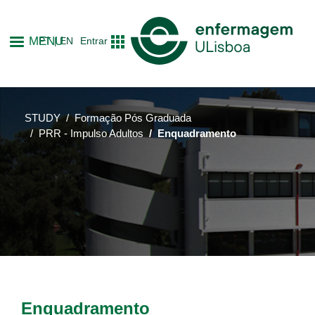
Skip
to
MENU
PT
EN
Entrar
main
content
STUDY
Formação Pós Graduada
PRR - Impulso Adultos
Enquadramento
Enquadramento