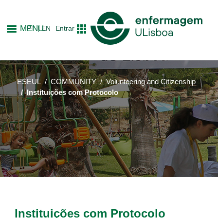
Skip
to
MENU
PT
EN
Entrar
main
content
ESEUL
COMMUNITY
Volunteering and Citizenship
Instituições com Protocolo
Instituições com Protocolo