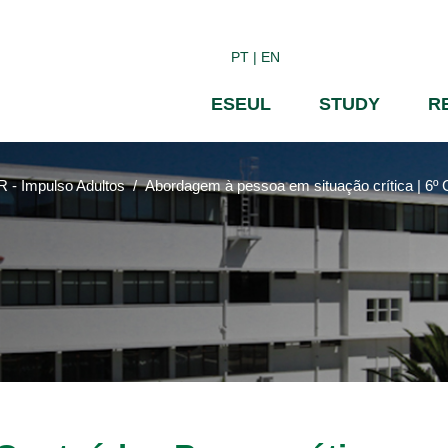
Skip
to
PT
EN
main
content
ESEUL
STUDY
R
 - Impulso Adultos
Abordagem à pessoa em situação crítica | 6º 