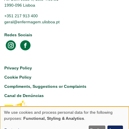
1990-096 Lisboa
+351 217 913 400
geral@enfermagem.ulisboa.pt
Redes Sociais
Footer
Privacy Policy
Cookie Policy
Compliments, Suggestions or Complaints
Canal de Denúncias
We use cookies and process personal data for the following
Use
purposes:
Functional, Styling & Analytics
.
of