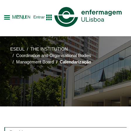
Skip
to
MENU
PT
EN
Entrar
main
content
ESEUL
THE INSTITUTION
Coordination and Organisational Bodies
Management Board
Calendarização
Main