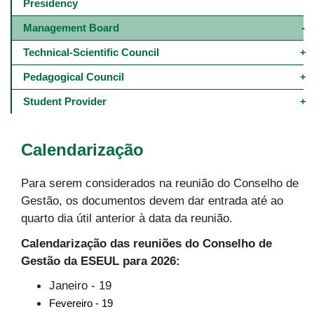
navigation
Presidency
-
4º
Management Board
e
5º
Technical-Scientific Council 
níveis
Pedagogical Council 
Student Provider
Calendarização
Para serem considerados na reunião do Conselho de
Gestão, os documentos devem dar entrada até ao
quarto dia útil anterior à data da reunião.
Calendarização das reuniões do Conselho de
Gestão da ESEUL para 2026:
Janeiro - 19
Fevereiro - 19