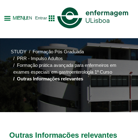
Skip
to
MENU
PT
EN
Entrar
main
content
STUDY
Formação Pós Graduada
PRR - Impulso Adultos
Formação prática avançada para enfermeiros em
exames especiais em gastroenterologia 1º Curso
Outras Informações relevantes
Outras Informações relevantes