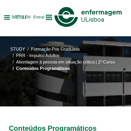
Skip
to
MENU
PT
EN
Entrar
main
content
STUDY
Formação Pós Graduada
PRR - Impulso Adultos
Abordagem à pessoa em situação crítica | 1º Curso
Conteúdos Programáticos
Conteúdos Programáticos