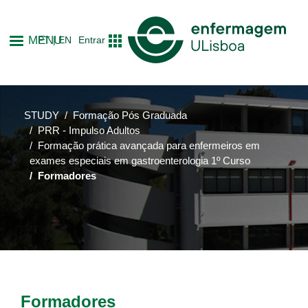
Skip
to
MENU
PT
EN
Entrar
main
content
STUDY
Formação Pós Graduada
PRR - Impulso Adultos
Formação prática avançada para enfermeiros em
exames especiais em gastroenterologia 1º Curso
Formadores
Formadores