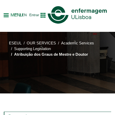
Skip
to
MENU
PT
EN
Entrar
main
content
ESEUL
OUR SERVICES
Academic Services
Supporting Legislation
Atribuição dos Graus de Mestre e Doutor
Main