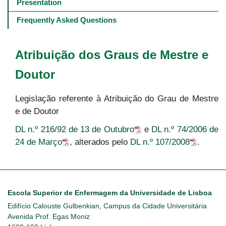
navigation
Presentation
-
4º
Frequently Asked Questions
e
5º
níveis
Atribuição dos Graus de Mestre e
Doutor
Legislação referente à Atribuição do Grau de Mestre
e de Doutor
DL n.º 216/92 de 13 de Outubro
e
DL n.º 74/2006 de
24 de Março
, alterados pelo
DL n.º 107/2008
.
Escola Superior de Enfermagem da Universidade de Lisboa
Edifício Calouste Gulbenkian, Campus da Cidade Universitária
Avenida Prof. Egas Moniz