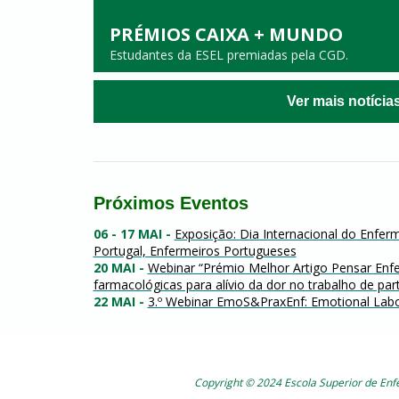
PRÉMIOS CAIXA + MUNDO
Estudantes da ESEL premiadas pela CGD.
Ver mais notícia
Próximos Eventos
06 - 17 MAI
-
Exposição: Dia Internacional do Enfer
Portugal, Enfermeiros Portugueses
20 MAI
-
Webinar “Prémio Melhor Artigo Pensar En
farmacológicas para alívio da dor no trabalho de par
22 MAI
-
3.º Webinar EmoS&PraxEnf: Emotional Labo
Copyright © 2024 Escola Superior de En