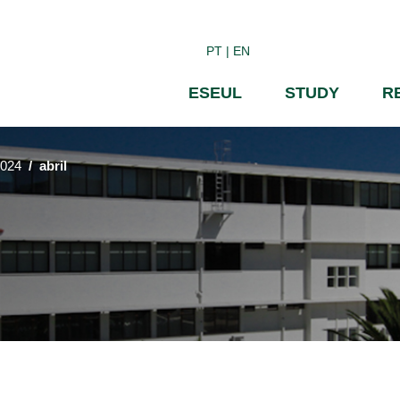
Skip
to
PT
EN
main
content
ESEUL
STUDY
R
024
abril