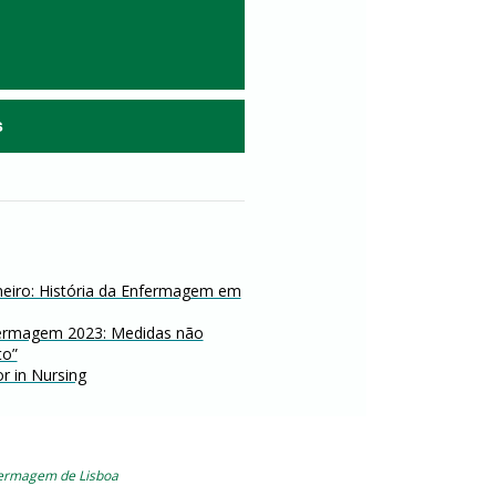
s
meiro: História da Enfermagem em
fermagem 2023: Medidas não
to”
r in Nursing
fermagem de Lisboa