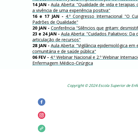
14 JAN
-
Aula Aberta: "Qualidade de vida e terapias
a vivência de uma experiência positiva"
16 e 17 JAN
-
4.º Congresso Internacional "O Cu
Padrões de Qualidade"
20 JAN
-
Conferência "Silêncios que gritam: desmistifi
23 e 24 JAN
-
Aula Aberta: "Cuidados Paliativos: Da 
articulação de recursos"
28 JAN
-
Aula Aberta: "Vigilância epidemiológica e
comunitária e de saúde pública"
06 FEV
-
4.º Webinar Nacional e 2.º Webinar Interna
Enfermagem Médico-Cirúrgica
Copyright © 2024 Escola Superior de En