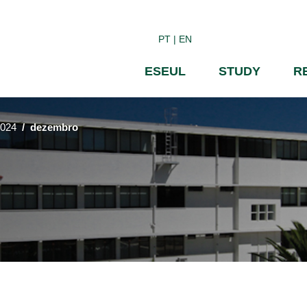
Skip
to
PT
EN
main
content
ESEUL
STUDY
R
024
dezembro