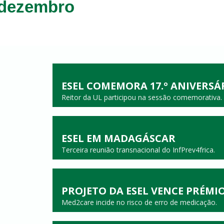
dezembro
ESEL COMEMORA 17.º ANIVERSÁ
Reitor da UL participou na sessão comemorativa.
ESEL EM MADAGÁSCAR
Terceira reunião transnacional do InfPrev4frica.
PROJETO DA ESEL VENCE PRÉMI
Med2care incide no risco de erro de medicação.