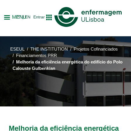
Skip
to
MENU
PT
EN
Entrar
main
content
ESEUL
THE INSTITUTION
Projetos Cofinanciados
Financiamentos PRR
Melhoria da eficiência energética do edifício do Polo
Calouste Gulbenkian
Melhoria da eficiência energética