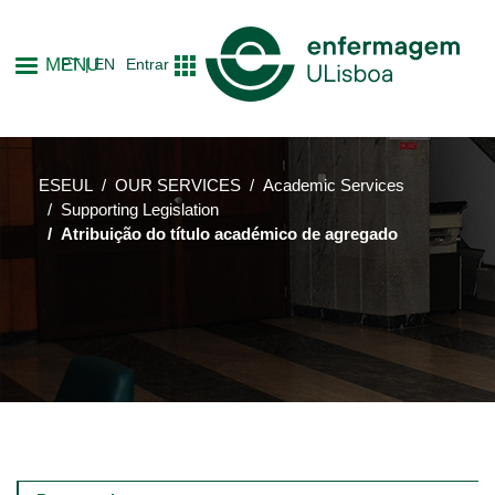
Skip
to
MENU
PT
EN
Entrar
main
content
ESEUL
OUR SERVICES
Academic Services
Supporting Legislation
Atribuição do título académico de agregado
Main