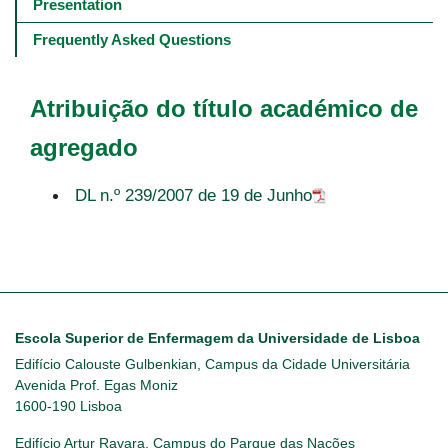
navigation
Presentation
-
4º
Frequently Asked Questions
e
5º
níveis
Atribuição do título académico de
agregado
DL n.º 239/2007 de 19 de Junho
Escola Superior de Enfermagem da Universidade de Lisboa
Edifício Calouste Gulbenkian, Campus da Cidade Universitária
Avenida Prof. Egas Moniz
1600-190 Lisboa
Edifício Artur Ravara, Campus do Parque das Nações