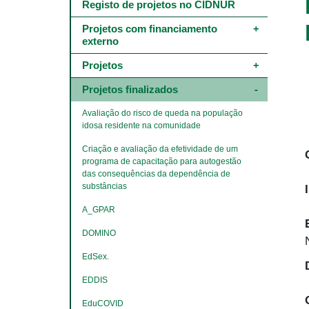
Main
Registo de projetos no CIDNUR
navigation
-
Projetos com financiamento 
4º
externo
e
5º
Projetos
níveis
Projetos finalizados
​​​​​​​Avaliação do risco de queda na população 
idosa residente na comunidade
Criação e avaliação da efetividade de um 
programa de capacitação para autogestão 
das consequências da dependência de 
substâncias
A_GPAR
DOMINO
EdSex.
EDDIS
​​​​​​​EduCOVID