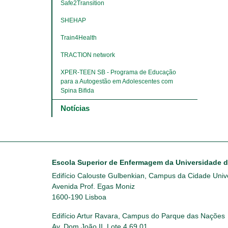
Safe2Transition
SHEHAP
Train4Health
TRACTION network
XPER-TEEN SB - Programa de Educação 
para a Autogestão em Adolescentes com 
Spina Bifida
Notícias
Escola Superior de Enfermagem da Universidade 
Edifício Calouste Gulbenkian, Campus da Cidade Unive
Avenida Prof. Egas Moniz
1600-190 Lisboa
Edifício Artur Ravara, Campus do Parque das Nações
Av. Dom João II, Lote 4.69.01