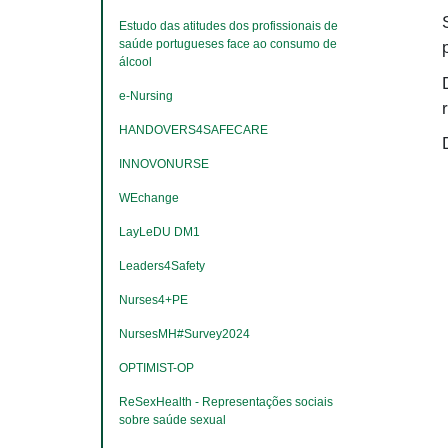
Estudo das atitudes dos profissionais de 
saúde portugueses face ao consumo de 
álcool
e-Nursing
HANDOVERS4SAFECARE
INNOVONURSE
WEchange
LayLeDU DM1
Leaders4Safety
Nurses4+PE
NursesMH#Survey2024
OPTIMIST-OP
ReSexHealth - Representações sociais 
sobre saúde sexual