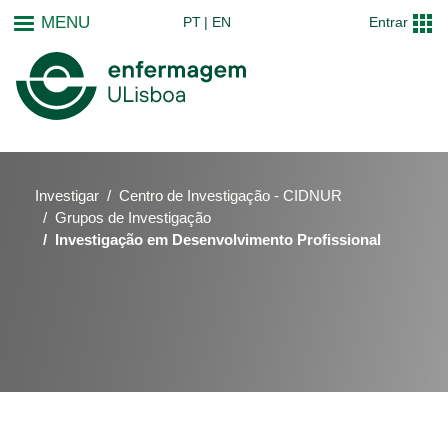
Passar
MENU
PT
EN
Entrar
para
o
conteúdo
principal
Investigar
Centro de Investigação - CIDNUR
Grupos de Investigação
Investigação em Desenvolvimento Profissional