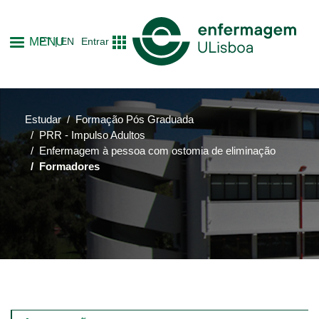
Passar
para
MENU
PT
EN
Entrar
o
conteúdo
principal
Estudar
Formação Pós Graduada
PRR - Impulso Adultos
Enfermagem à pessoa com ostomia de eliminação
Formadores
Main