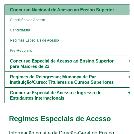
Main
navigation
Concurso Nacional de Acesso ao Ensino Superior
-
4º
Condições de Acesso
e
5º
Candidatura
níveis
Regimes Especiais de Acesso
Pré-Requisito
Concurso Especial de Acesso ao Ensino Superior 
para Maiores de 23
Regimes de Reingresso; Mudança de Par 
Instituição/Curso; Titulares de Cursos Superiores
Concurso Especial de Acesso e Ingresso de 
Estudantes Internacionais
Regimes Especiais de Acesso
Informação no site da Direção-Geral do Ensino