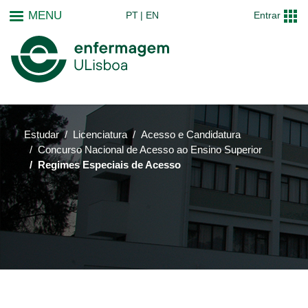
Passar
MENU
PT
EN
Entrar
para
o
conteúdo
principal
Estudar
Licenciatura
Acesso e Candidatura
Concurso Nacional de Acesso ao Ensino Superior
Regimes Especiais de Acesso