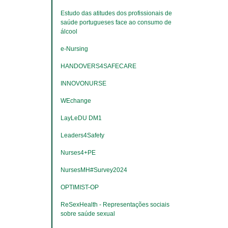
Estudo das atitudes dos profissionais de 
saúde portugueses face ao consumo de 
álcool
e-Nursing
HANDOVERS4SAFECARE
INNOVONURSE
WEchange
LayLeDU DM1
Leaders4Safety
Nurses4+PE
NursesMH#Survey2024
OPTIMIST-OP
ReSexHealth - Representações sociais 
sobre saúde sexual