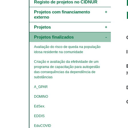
Main
Registo de projetos no CIDNUR
navigation
-
Projetos com financiamento 
4º
externo
e
5º
Projetos
níveis
Projetos finalizados
​​​​​​​Avaliação do risco de queda na população 
idosa residente na comunidade
Criação e avaliação da efetividade de um 
programa de capacitação para autogestão 
das consequências da dependência de 
substâncias
A_GPAR
DOMINO
EdSex.
EDDIS
​​​​​​​EduCOVID