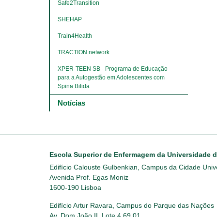
Safe2Transition
SHEHAP
Train4Health
TRACTION network
XPER-TEEN SB - Programa de Educação 
para a Autogestão em Adolescentes com 
Spina Bifida
Notícias
Escola Superior de Enfermagem da Universidade 
Edifício Calouste Gulbenkian, Campus da Cidade Unive
Avenida Prof. Egas Moniz
1600-190 Lisboa
Edifício Artur Ravara, Campus do Parque das Nações
Av. Dom João II, Lote 4.69.01