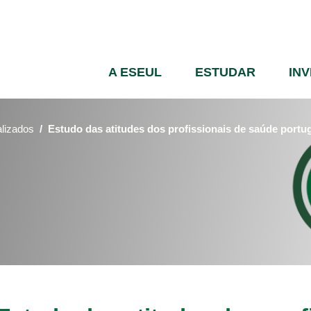
Passar
para
o
conteúdo
A ESEUL
ESTUDAR
IN
principal
alizados
Estudo das atitudes dos profissionais de saúde port