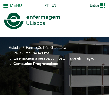
Passar
MENU
PT
EN
Entrar
para
o
conteúdo
principal
Estudar
Formação Pós Graduada
PRR - Impulso Adultos
Enfermagem à pessoa com ostomia de eliminação
Conteúdos Programáticos