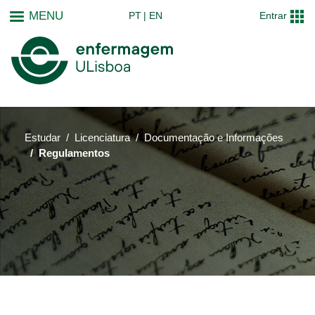
Passar
MENU
PT
EN
Entrar
para
o
conteúdo
principal
Estudar
Licenciatura
Documentação e Informações
Regulamentos