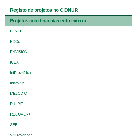
Main
navigation
Registo de projetos no CIDNUR
-
4º
Projetos com financiamento externo
e
5º
FENCE
níveis
ECCo
ENVISION
ICEX
InfPrev4frica
InnovAId
MELODIC
PULPIT
RECOVER+
SEF
VAPrevention