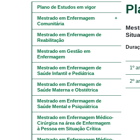
Pl
Main
Plano de Estudos em vigor
navigation
-
Mestrado em Enfermagem 
4º
Comunitária
Mest
e
5º
Situa
Mestrado em Enfermagem de 
níveis
Reabilitação
Duraç
Mestrado em Gestão em 
Enfermagem
Mestrado em Enfermagem de 
1º a
Saúde Infantil e Pediátrica
2º a
Mestrado em Enfermagem de 
Saúde Materna e Obstétrica
Mestrado em Enfermagem de 
Saúde Mental e Psiquiátrica
Mestrado em Enfermagem Médico-
Cirúrgica na área de Enfermagem 
à Pessoa em Situação Crítica
Mestrado em Enfermagem Médico-