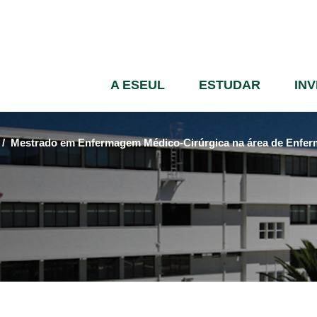
Passar
para
o
conteúdo
A ESEUL
ESTUDAR
IN
principal
Mestrado em Enfermagem Médico-Cirúrgica na área de Enferm