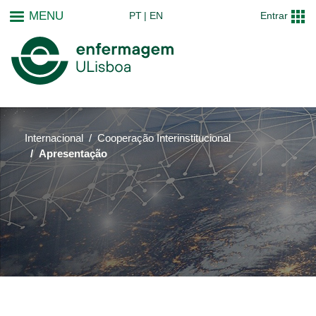
Passar
MENU
PT
EN
Entrar
para
o
conteúdo
principal
Internacional
Cooperação Interinstitucional
Apresentação