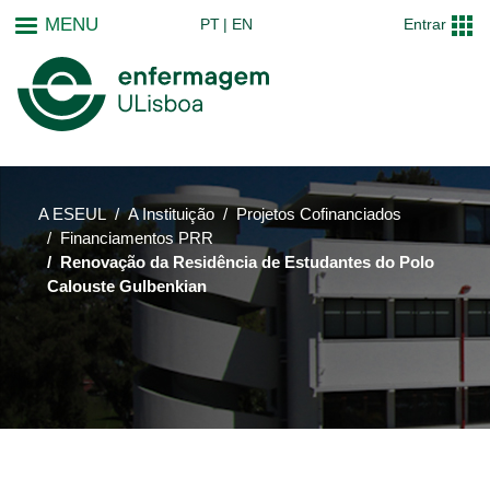
Passar
MENU
PT
EN
Entrar
para
o
conteúdo
principal
A ESEUL
A Instituição
Projetos Cofinanciados
Financiamentos PRR
Renovação da Residência de Estudantes do Polo
Calouste Gulbenkian