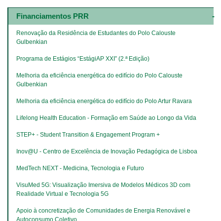
Main
navigation
Financiamentos PRR
-
4º
Renovação da Residência de Estudantes do Polo Calouste 
e
Gulbenkian
5º
níveis
Programa de Estágios “EstágiAP XXI” (2.ª Edição)
Melhoria da eficiência energética do edifício do Polo Calouste 
Gulbenkian
Melhoria da eficiência energética do edifício do Polo Artur Ravara
Lifelong Health Education - Formação em Saúde ao Longo da Vida
STEP+ - Student Transition & Engagement Program +
Inov@U - Centro de Excelência de Inovação Pedagógica de Lisboa
MedTech NEXT - Medicina, Tecnologia e Futuro
VisuMed 5G: Visualização Imersiva de Modelos Médicos 3D com 
Realidade Virtual e Tecnologia 5G
Apoio à concretização de Comunidades de Energia Renovável e 
Autoconsumo Coletivo