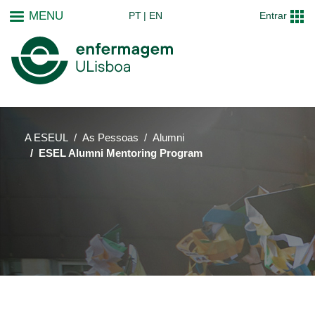
Passar
MENU
PT
EN
Entrar
para
o
conteúdo
principal
A ESEUL
As Pessoas
Alumni
ESEL Alumni Mentoring Program