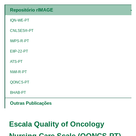
Main
navigation
Repositório rIMAGE
-
4º
IQN-WE-PT
e
5º
CNLSES®-PT
níveis
IWPS-R-PT
EIIP-22-PT
ATS-PT
NWI-R-PT
QONCS-PT
BHAB-PT
Outras Publicações
Escala Quality of Oncology
Nursing Care Scale (QONCS-PT)