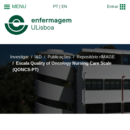
Passar
MENU
PT
EN
Entrar
para
o
conteúdo
principal
Investigar
I&D
Publicações
Repositório rIMAGE
Escala Quality of Oncology Nursing Care Scale
(QONCS-PT)