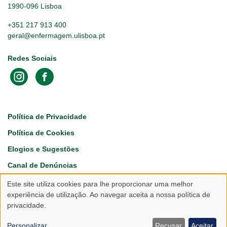
1990-096 Lisboa
+351 217 913 400
geral@enfermagem.ulisboa.pt
Redes Sociais
Footer
Política de Privacidade
Política de Cookies
Elogios e Sugestões
Canal de Denúncias
Este site utiliza cookies para lhe proporcionar uma melhor
Utilização
experiência de utilização. Ao navegar aceita a nossa política de
privacidade.
de
dados
Personalizar
Recusar
Aceitar