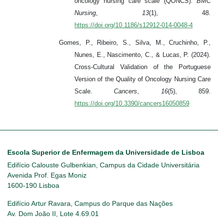
oncology nursing care scale (QONCS).
BMC
Nursing
,
13
(1), 48.
https://doi.org/10.1186/s12912-014-0048-4
Gomes, P., Ribeiro, S., Silva, M., Cruchinho, P.,
Nunes, E., Nascimento, C., & Lucas, P. (2024).
Cross-Cultural Validation of the Portuguese
Version of the Quality of Oncology Nursing Care
Scale.
Cancers
,
16
(5), 859.
https://doi.org/10.3390/cancers16050859
Escola Superior de Enfermagem da Universidade de Lisboa
Edifício Calouste Gulbenkian, Campus da Cidade Universitária
Avenida Prof. Egas Moniz
1600-190 Lisboa
Edifício Artur Ravara, Campus do Parque das Nações
Av. Dom João II, Lote 4.69.01