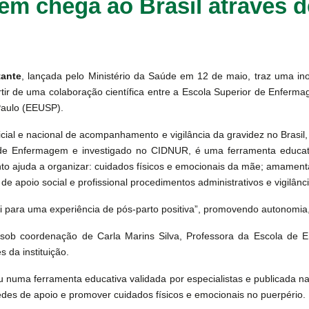
m chega ao Brasil através d
tante
, lançada pelo Ministério da Saúde em 12 de maio, traz uma inov
artir de uma colaboração científica entre a Escola Superior de Enfer
Paulo (EEUSP).
cial e nacional de acompanhamento e vigilância da gravidez no Brasil
de Enfermagem e investigado no CIDNUR, é uma ferramenta educativ
to ajuda a organizar: cuidados físicos e emocionais da mãe; amamen
e de apoio social e profissional procedimentos administrativos e vigilân
ui para uma experiência de pós‑parto positiva”, promovendo autonomia
ida sob coordenação de Carla Marins Silva, Professora da Escola d
 da instituição.
 numa ferramenta educativa validada por especialistas e publicada na 
edes de apoio e promover cuidados físicos e emocionais no puerpério.