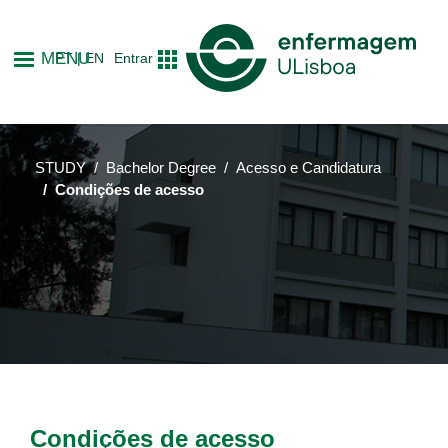
Skip
to
MENU
PT
EN
Entrar
main
content
STUDY
Bachelor Degree
Acesso e Candidatura
Condições de acesso
Condições de acesso