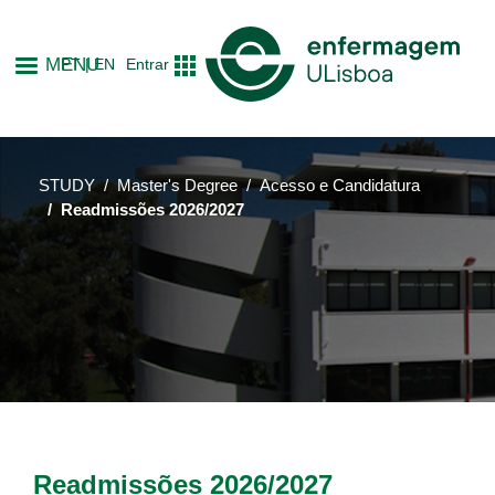
Skip
to
MENU
PT
EN
Entrar
main
content
STUDY
Master's Degree
Acesso e Candidatura
Readmissões 2026/2027
Readmissões 2026/2027