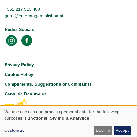
+351 217 913 400
geral@enfermagem.ulisboa.pt
Redes Sociais
Footer
Privacy Policy
Cookie Policy
Compliments, Suggestions or Complaints
Canal de Denúncias
We use cookies and process personal data for the following
Use
purposes:
Functional, Styling & Analytics
.
of
Customize
Decline
Accept
Copyright © 2026 Escola Superior de Enfermagem da Universidade de Lisboa
personal