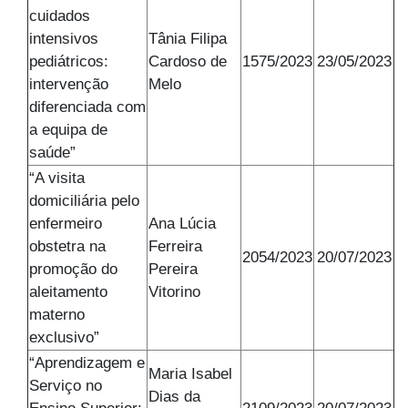
cuidados
intensivos
Tânia Filipa
pediátricos:
Cardoso de
1575/2023
23/05/2023
intervenção
Melo
diferenciada com
a equipa de
saúde”
“A visita
domiciliária pelo
enfermeiro
Ana Lúcia
obstetra na
Ferreira
2054/2023
20/07/2023
promoção do
Pereira
aleitamento
Vitorino
materno
exclusivo”
“Aprendizagem e
Maria Isabel
Serviço no
Dias da
Ensino Superior:
2109/2023
20/07/2023