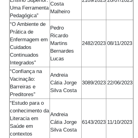
Costa
Uma Ferramenta
Malheiro
Pedagógica”
“O Ambiente de
Pedro
Prática de
Ricardo
Enfermagem em
Martins
2482/2023
08/11/2023
Cuidados
Bernardes
Continuados
Lucas
Integrados”
“Confiança na
Andreia
Vacinação:
Cátia Jorge
3089/2023
22/06/2023
Barreiras e
Silva Costa
Preditores”
“Estudo para o
conhecimento da
Andreia
Literacia em
Cátia Jorge
6143/2023
11/10/2023
Saúde em
Silva Costa
contextos