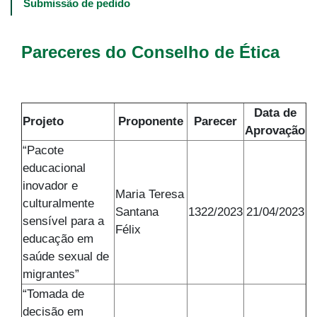
navigation
Submissão de pedido
-
4º
e
Pareceres do Conselho de Ética
5º
níveis
Data de
Projeto
Proponente
Parecer
Aprovação
“Pacote
educacional
inovador e
Maria Teresa
culturalmente
Santana
1322/2023
21/04/2023
sensível para a
Félix
educação em
saúde sexual de
migrantes”
“Tomada de
decisão em