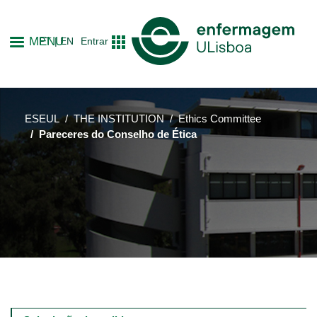
Skip
to
MENU
PT
EN
Entrar
main
content
ESEUL
THE INSTITUTION
Ethics Committee
Pareceres do Conselho de Ética
Main