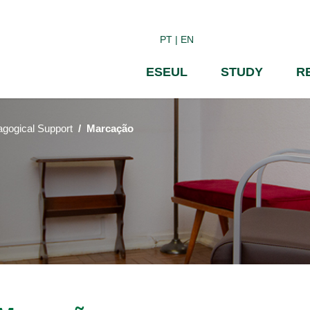
Skip
to
PT
EN
main
content
ESEUL
STUDY
R
gogical Support
Marcação