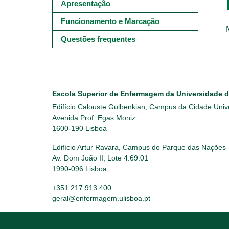
Main
Apresentação
navigation
-
Funcionamento e Marcação
4º
e
Questões frequentes
5º
níveis
Escola Superior de Enfermagem da Universidade 
Edifício Calouste Gulbenkian, Campus da Cidade Unive
Avenida Prof. Egas Moniz
1600-190 Lisboa
Edifício Artur Ravara, Campus do Parque das Nações
Av. Dom João II, Lote 4.69.01
1990-096 Lisboa
+351 217 913 400
geral@enfermagem.ulisboa.pt