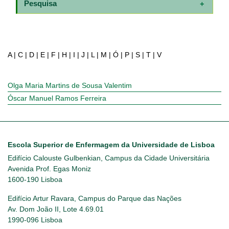
Pesquisa
A
|
C
|
D
|
E
|
F
|
H
|
I
|
J
|
L
|
M
|
Ó
|
P
|
S
|
T
|
V
Olga Maria Martins de Sousa Valentim
Óscar Manuel Ramos Ferreira
Escola Superior de Enfermagem da Universidade de Lisboa
Edifício Calouste Gulbenkian, Campus da Cidade Universitária
Avenida Prof. Egas Moniz
1600-190 Lisboa
Edifício Artur Ravara, Campus do Parque das Nações
Av. Dom João II, Lote 4.69.01
1990-096 Lisboa