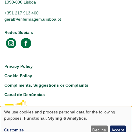
1990-096 Lisboa
+351 217 913 400
geral@enfermagem.ulisboa.pt
Redes Sociais
Footer
Privacy Policy
Cookie Policy
Compliments, Suggestions or Complaints
Canal de Denúncias
We use cookies and process personal data for the following
Use
purposes:
Functional, Styling & Analytics
.
of
Customize
Decline
Accept
Copyright © 2026 Escola Superior de Enfermagem da Universidade de Lisboa