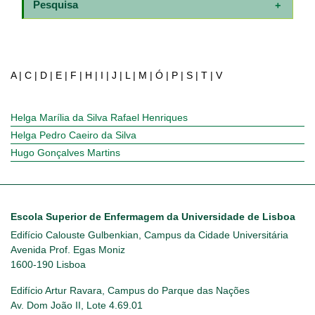
Pesquisa
A
|
C
|
D
|
E
|
F
|
H
|
I
|
J
|
L
|
M
|
Ó
|
P
|
S
|
T
|
V
Helga Marília da Silva Rafael Henriques
Helga Pedro Caeiro da Silva
Hugo Gonçalves Martins
Escola Superior de Enfermagem da Universidade de Lisboa
Edifício Calouste Gulbenkian, Campus da Cidade Universitária
Avenida Prof. Egas Moniz
1600-190 Lisboa
Edifício Artur Ravara, Campus do Parque das Nações
Av. Dom João II, Lote 4.69.01