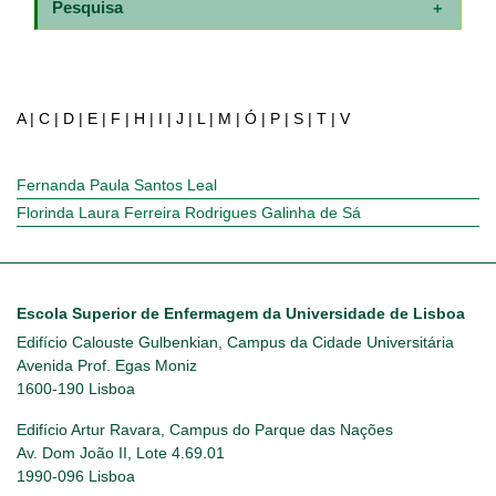
Pesquisa
A
|
C
|
D
|
E
|
F
|
H
|
I
|
J
|
L
|
M
|
Ó
|
P
|
S
|
T
|
V
Fernanda Paula Santos Leal
Florinda Laura Ferreira Rodrigues Galinha de Sá
Escola Superior de Enfermagem da Universidade de Lisboa
Edifício Calouste Gulbenkian, Campus da Cidade Universitária
Avenida Prof. Egas Moniz
1600-190 Lisboa
Edifício Artur Ravara, Campus do Parque das Nações
Av. Dom João II, Lote 4.69.01
1990-096 Lisboa