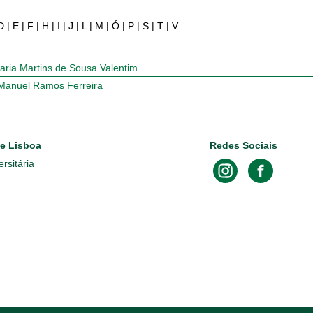
D
|
E
|
F
|
H
|
I
|
J
|
L
|
M
|
Ó
|
P
|
S
|
T
|
V
aria Martins de Sousa Valentim
Manuel Ramos Ferreira
de Lisboa
Redes Sociais
rsitária